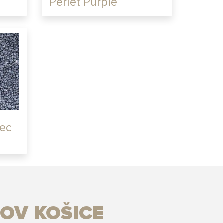
Perleť Purple
ec
OV KOŠICE