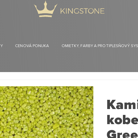
HY
CENOVÁ PONUKA
OMIETKY, FARBY A PROTIPLESŇOVÝ SY
Kam
kobe
Gre