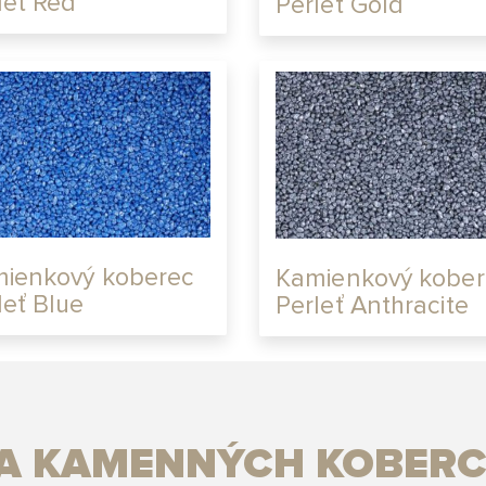
leť Red
Perleť Gold
ienkový koberec
Kamienkový kober
leť Blue
Perleť Anthracite
IA KAMENNÝCH KOBERC