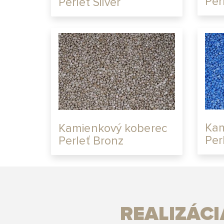
Per
Perleť Silver
Kam
Kamienkový koberec
Per
Perleť Bronz
REALIZÁC