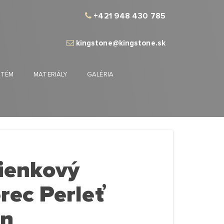
+421 948 430 785
kingstone@kingstone.sk
STÉM
MATERIÁLY
GALÉRIA
ienkový
rec Perleť
en