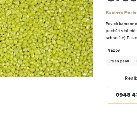
Kameň: Perle
Povrch
kamennéh
pochůzí v interi
schodiště). Frakc
Názov
Green pearl
Reali
0948 4