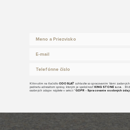
Kliknutím na tlačidlo
ODOSLAŤ
súhlasíte so spracovaním Vami zadaných
podnetu adresátom správy, ktorým je spoločnosť
KING STONE s.r.o.
. Bli
osobných údajov nájdete v sekcii "
GDPR - Spracovanie osobných údaj