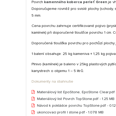
Povrch
kamenného koberca perleť Green
je v
Doporučujeme rovněž pro svislé plochy (schody, s
5 mm.
Cena povrchu zahrnuje certifikované pojivo (pryskyři
kamínek) při doporučené tloušťce povrchu 1 cm. 
Doporučená tloušťka povrchu pro pochůzí plochy j
1 balení obsahuje: 25 kg kameniva + 1,25 kg pojiva
Plnivo (kamínek) je baleno v 25kg plastových pytlí
kanystrech o objemu 1 – 5 litrů.
Dokumenty na stiahnutie
Materiálový list EpoStone, EpoStone Clear.pdf 
Materiálový list Povrch TopStone.pdf - 1.25 MB
Návod k pokládce povrchu TopStone.pdf - 0.1
ukoncovaci profil l stone.pdf - 1.078 MB