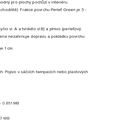
hodný pro plochy pochůzí v interiéru.
chodiště). Frakce povrchu Perleť Green je 3 -
ci sl. A a tvrdidlo sl.B) a plnivo (perleťový
Cena nezahrnuje dopravu a pokládku povrchu.
e 1 cm.
ch. Pojivo v sáčcích twinpacích nebo plastových
- 0.851 MB
27 MB