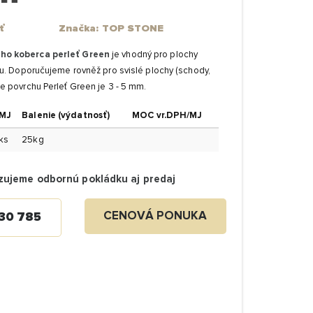
ť
Značka: TOP STONE
o koberca perleť Green
je vhodný pro plochy
éru. Doporučujeme rovněž pro svislé plochy (schody,
e povrchu Perleť Green je 3 - 5 mm.
MJ
Balenie (výdatnosť)
MOC vr.DPH/MJ
ks
25kg
zujeme odbornú pokládku aj predaj
CENOVÁ PONUKA
30 785