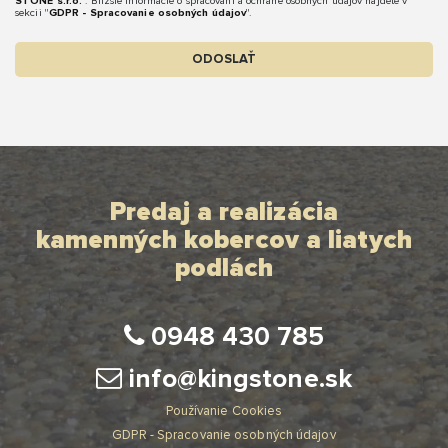
STONE s.r.o.
. Bližšie informácie o spracovaní a ochrane osobných údajov nájdete v
sekcii "
GDPR - Spracovanie osobných údajov
".
ODOSLAŤ
Predaj a realizácia
kamenných kobercov a liatych
podlách
0948 430 785
info@kingstone.sk
Používanie Cookies
GDPR - Spracovanie osobných údajov