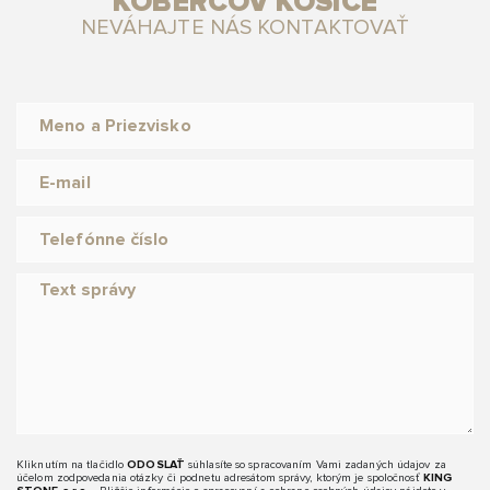
KOBERCOV KOŠICE
NEVÁHAJTE NÁS KONTAKTOVAŤ
Kliknutím na tlačidlo
ODOSLAŤ
súhlasíte so spracovaním Vami zadaných údajov za
účelom zodpovedania otázky či podnetu adresátom správy, ktorým je spoločnosť
KING