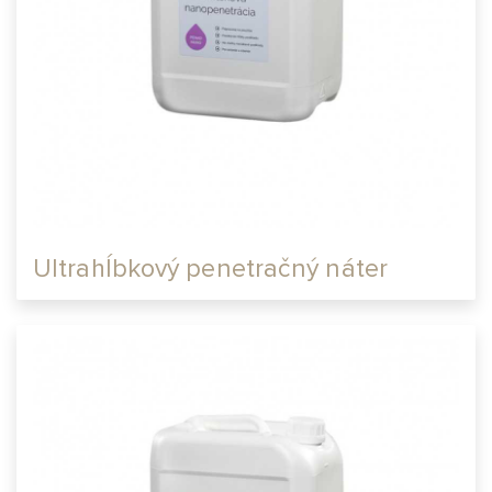
Ultrahĺbkový penetračný náter