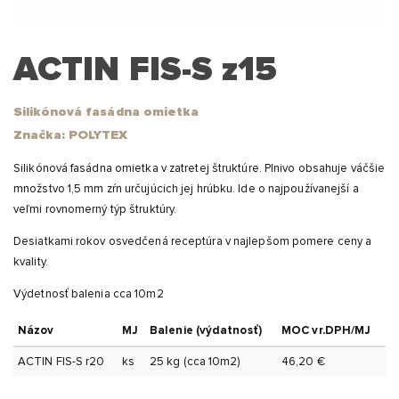
ACTIN FIS-S z15
Silikónová fasádna omietka
Značka: POLYTEX
Silikónová fasádna omietka v zatretej štruktúre. Plnivo obsahuje váčšie
množstvo 1,5 mm zŕn určujúcich jej hrúbku. Ide o najpoužívanejší a
veľmi rovnomerný týp štruktúry.
Desiatkami rokov osvedčená receptúra v najlepšom pomere ceny a
kvality.
Výdetnosť balenia cca 10m2
Názov
MJ
Balenie (výdatnosť)
MOC vr.DPH/MJ
ACTIN FIS-S r20
ks
25 kg (cca 10m2)
46,20 €