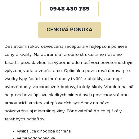
0948 430 785
CENOVÁ PONUKA
Desiatkami rokov osvedčená receptúra v najlepšom pomere
ceny a kvality. Na ochranu a farebné štrukturálne riešenie
fasád s požiadavkou na výbornú odolnosť voči poveternostným
vplyvom, vode a znečisteniu. Optimálna povrchová úprava pre
všetky typy fasád, rodinné domy i väčšie objekty, ako napr.
bytové domy, viacpodlažné budovy, hotely, školy. Vhodná najmä
na povrchovú úpravu hladkých minerálnych povrchov vrátane
armovacích vrstiev zatepľovacích systémov na báze
polystyrénu aj minerálnej vlny. Tónovateľná do celej škály
farebných odtieňov.
vynikajúca dlhodobá ochrana
veľmi vodoodpudivá