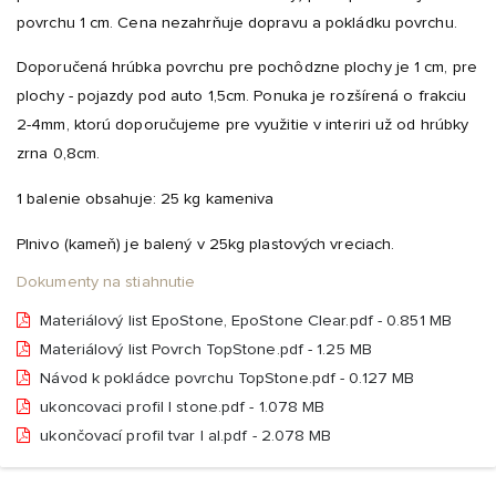
povrchu 1 cm. Cena nezahrňuje dopravu a pokládku povrchu.
Doporučená hrúbka povrchu pre pochôdzne plochy je 1 cm, pre
plochy - pojazdy pod auto 1,5cm. Ponuka je rozšírená o frakciu
2-4mm, ktorú doporučujeme pre využitie v interiri už od hrúbky
zrna 0,8cm.
1 balenie obsahuje: 25 kg kameniva
Plnivo (kameň) je balený v 25kg plastových vreciach.
Dokumenty na stiahnutie
Materiálový list EpoStone, EpoStone Clear.pdf - 0.851 MB
Materiálový list Povrch TopStone.pdf - 1.25 MB
Návod k pokládce povrchu TopStone.pdf - 0.127 MB
ukoncovaci profil l stone.pdf - 1.078 MB
ukončovací profil tvar l al.pdf - 2.078 MB