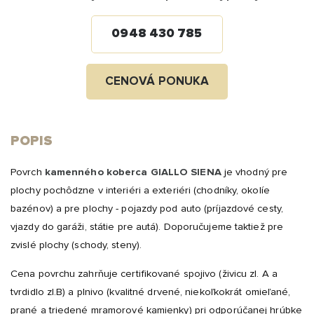
0948 430 785
CENOVÁ PONUKA
POPIS
Povrch
kamenného koberca GIALLO SIENA
je vhodný pre
plochy pochôdzne v interiéri a exteriéri (chodníky, okolíe
bazénov) a pre plochy - pojazdy pod auto (príjazdové cesty,
vjazdy do garáži, státie pre autá). Doporučujeme taktiež pre
zvislé plochy (schody, steny).
Cena povrchu zahrňuje certifikované spojivo (živicu zl. A a
tvrdidlo zl.B) a plnivo (kvalitné drvené, niekoľkokrát omieľané,
prané a triedené mramorové kamienky) pri odporúčanej hrúbke