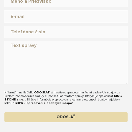
Kliknutím na tlačidlo
ODOSLAŤ
súhlasíte so spracovaním Vami zadaných údajov za
účelom zodpovedania otázky či podnetu adresátom správy, ktorým je spoločnosť
KING
STONE s.r.o.
. Bližšie informácie o spracovaní a ochrane osobných údajov nájdete v
sekcii "
GDPR - Spracovanie osobných údajov
".
ODOSLAŤ