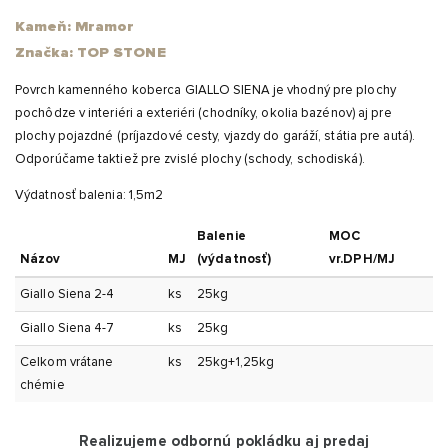
Kameň: Mramor
Značka: TOP STONE
Povrch kamenného koberca GIALLO SIENA je vhodný pre plochy
pochôdze v interiéri a exteriéri (chodníky, okolia bazénov) aj pre
plochy pojazdné (príjazdové cesty, vjazdy do garáží, státia pre autá).
Odporúčame taktiež pre zvislé plochy (schody, schodiská).
Výdatnosť balenia: 1,5m2
Balenie
MOC
Názov
MJ
(výdatnosť)
vr.DPH/MJ
Giallo Siena 2-4
ks
25kg
Giallo Siena 4-7
ks
25kg
Celkom vrátane
ks
25kg+1,25kg
chémie
Realizujeme odbornú pokládku aj predaj