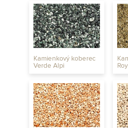
Kamienkový koberec
Kam
Verde Alpi
Roy