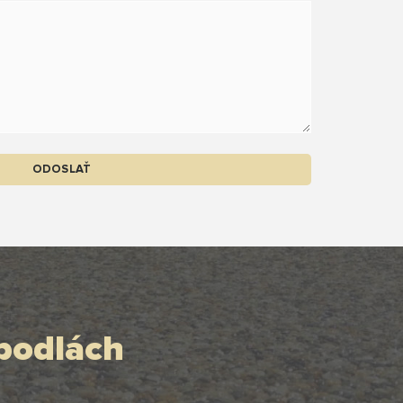
ODOSLAŤ
podlách