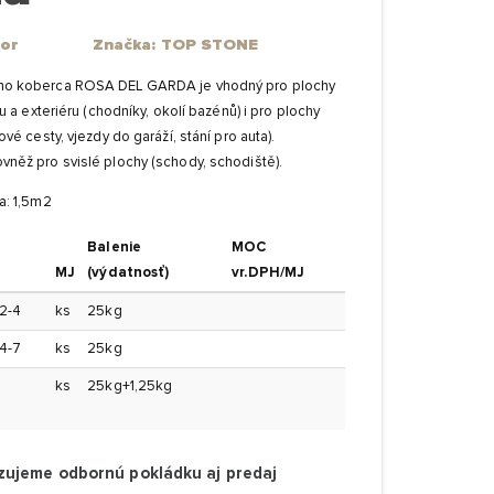
or
Značka: TOP STONE
o koberca ROSA DEL GARDA je vhodný pro plochy
ru a exteriéru (chodníky, okolí bazénů) i pro plochy
ové cesty, vjezdy do garáží, stání pro auta).
něž pro svislé plochy (schody, schodiště).
a: 1,5m2
Balenie
MOC
MJ
(výdatnosť)
vr.DPH/MJ
2-4
ks
25kg
4-7
ks
25kg
ks
25kg+1,25kg
zujeme odbornú pokládku aj predaj