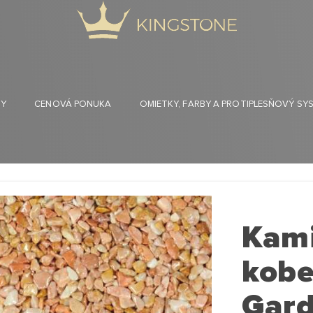
HY
CENOVÁ PONUKA
OMIETKY, FARBY A PROTIPLESŇOVÝ SY
Kam
kobe
Gar