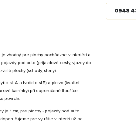
0948 4
A
je vhodný pre plochy pochôdzne v interiéri a
- pojazdy pod auto (príjazdové cesty, vjazdy do
zvislé plochy (schody, steny).
i sl. A a tvrdidlo sl.B) a plnivo (kvalitní
orové kamínky) při doporučené tloušťce
ku povrchu.
je 1 cm, pre plochy - pojazdy pod auto
doporučujeme pre využitie v interiri už od