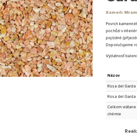
Kameň: Mram
Povrch kamennéh
pochůzí v interié
pojízdné (příjezd
Doporučujeme rov
Výdatnosť baleni
Názov
Rosa del Garda 
Rosa del Garda 
Celkom vrátane
chémie
Reali