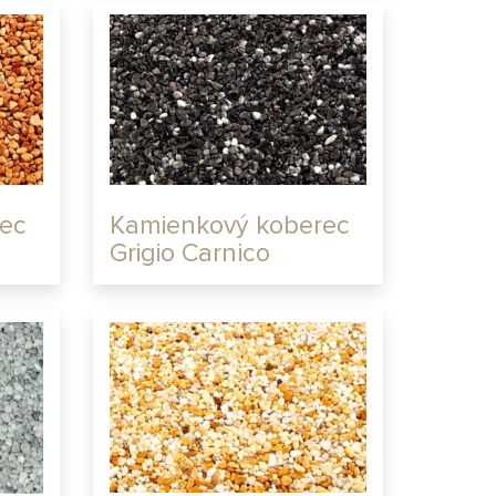
ec
Kamienkový koberec
Grigio Carnico