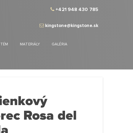
+421 948 430 785
kingstone@kingstone.sk
STÉM
MATERIÁLY
GALÉRIA
ienkový
rec Rosa del
da