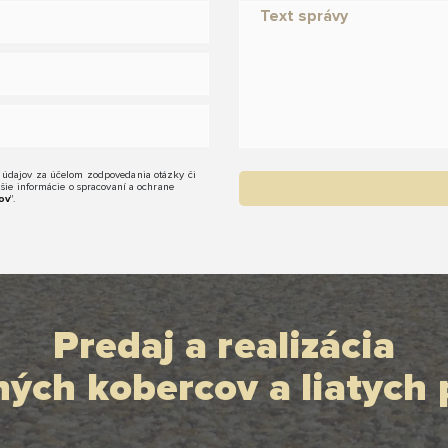
 údajov za účelom zodpovedania otázky či
žšie informácie o spracovaní a ochrane
ov
".
Predaj a realizácia
ých kobercov a liatych 