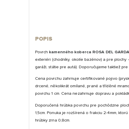
POPIS
Povrch
kamenného koberca ROSA DEL GARD
exteriéri (chodníky, okolíe bazénov) a pre plochy 
garáži, státie pre autá). Doporučujeme taktiež pre 
Cena povrchu zahrnuje certifikované pojivo (pryskyřic
drcené, několikrát omílané, prané a tříděné mram
povrchu 1 cm. Cena nezahrnuje dopravu a poklád
Doporučená hrúbka povrchu pre pochôdzne plochy 
1,5cm. Ponuka je rozšírená o frakciu 2-4mm, ktorú 
hrúbky zrna 0,8cm.