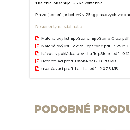
1 balenie obsahuje: 25 kg kameniva
Plnivo (kameň) je balený v 25kg plastových vrecia
Dokumenty na stiahnutie
Materiálový list EpoStone, EpoStone Clear.pdf 
Materiálový list Povrch TopStone.pdf - 1.25 MB
Návod k pokládce povrchu TopStone.pdf - 0.1
ukoncovaci profil l stone.pdf - 1.078 MB
ukončovací profil tvar l al.pdf - 2.078 MB
PODOBNÉ PRODU